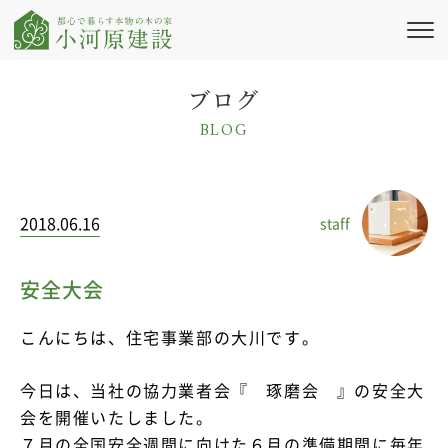
私たちの想い
ブログ
BLOG
新築注文住宅
リフォーム・
リノベーション
2018.06.16
staff
施工実績
会社情報
安全大会
ブログ・コラム
こんにちは、住宅事業部の大川です。
ニュース
今日は、当社の協力業者会『 琢磨会 』の安全大
会を開催いたしました。
イベント情報
７月の全国安全週間に向けた６月の準備期間に毎年