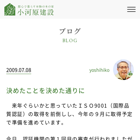
私たちの想い
ブログ
BLOG
新築注文住宅
リフォーム・
リノベーション
2009.07.08
yoshihiko
施工実績
会社情報
決めたことを決めた通りに
ブログ・コラム
来年ぐらいかと思っていたＩＳＯ9001（国際品
質認証）の取得を前倒しし、今年の９月に取得予定
ニュース
で準備を進めています。
イベント情報
今日、認証機関の第１回目の審査が行われましたが