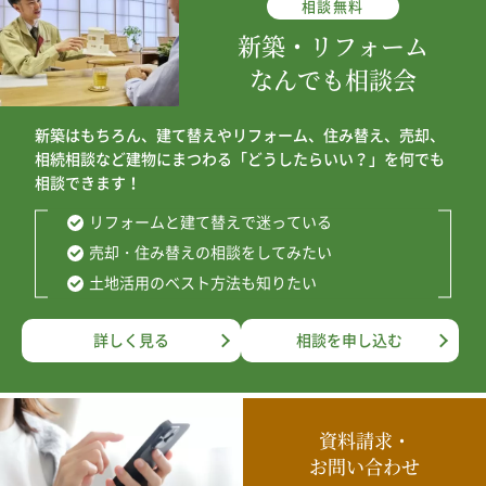
相談
無料
2026年3月
新築・リフォーム
2025年12月
なんでも相談会
2025年8月
新築はもちろん、建て替えやリフォーム、住み替え、売却、
2025年7月
相続相談など建物にまつわる「どうしたらいい？」を何でも
相談できます！
2025年6月
リフォームと建て替えで迷っている
2025年4月
売却・住み替えの相談をしてみたい
土地活用のベスト方法も知りたい
2025年3月
2025年2月
詳しく見る
相談を申し込む
2025年1月
2024年12月
資料請求・
2024年10月
お問い合わせ